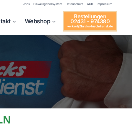
Jobs
Hinweisgebersystem
Datenschutz
AGB
Impressum
Bestellungen
takt
Webshop
02431 - 974380
verkauf@bircks-frischdienst.de
LN