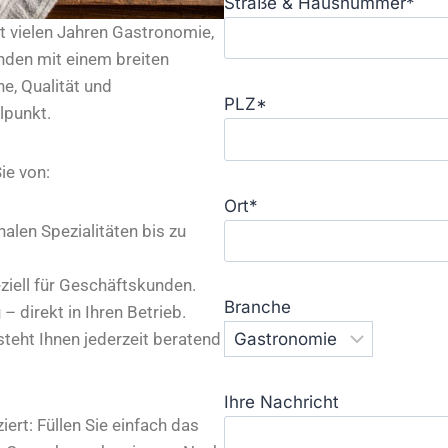
Straße & Hausnummer*
it vielen Jahren Gastronomie,
unden mit einem breiten
e, Qualität und
PLZ*
lpunkt.
ie von:
Ort*
alen Spezialitäten bis zu
ziell für Geschäftskunden.
Branche
– direkt in Ihren Betrieb.
g
teht Ihnen jederzeit beratend
Ihre Nachricht
ert: Füllen Sie einfach das