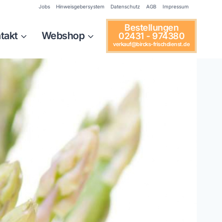
Jobs
Hinweisgebersystem
Datenschutz
AGB
Impressum
Bestellungen
takt
Webshop
02431 - 974380
verkauf@bircks-frischdienst.de