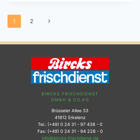
Seitennavigation
Nächste
1
2
Seite
BIRCKS FRISCHDIENST
GMBH & CO.KG
Brüsseler Allee 33
41812 Erkelenz
Tel.: (+49) 0 24 31 - 97 438 - 0
Fax: (+49) 0 24 31 - 94 228 - 0
info@bircks-frischdienst.de